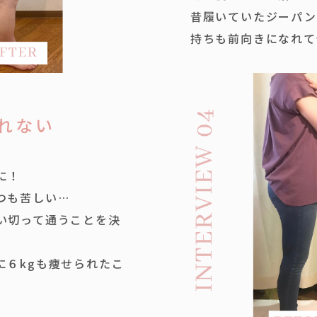
昔履いていたジーパン
持ちも前向きになれて
れない
に！
つも苦しい…
い切って通うことを決
に６kgも痩せられたこ