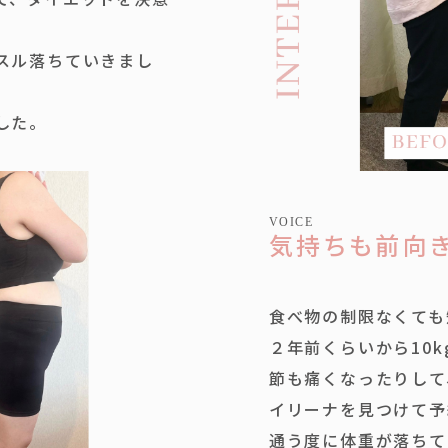
スル落ちていきまし
した。
VOICE
気持ちも前向
食べ物の制限なくても
２年前くらいから10
節も痛くなったりして
イリーナを見つけて予
通う度に体重が落ちて